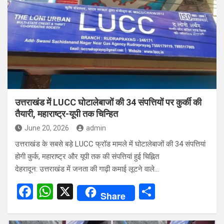
b
s
e
o
A
o
p
k
p
उत्तराखंड में LUCC घोटालेबाजों की 34 संपत्तियों पर कुर्की की
तैयारी, महाराष्ट्र-यूपी तक चिन्हित
June 20, 2026
admin
उत्तराखंड के सबसे बड़े LUCC फ्रॉड मामले में घोटालेबाजों की 34 संपत्तियां
होगी कुर्क, महाराष्ट्र और यूपी तक की संपत्तियां हुई चिह्नित
देहरादून: उत्तराखंड में जनता की गाढ़ी कमाई लूटने वाले…
F
W
X
S
Share
a
h
h
ce
at
ar