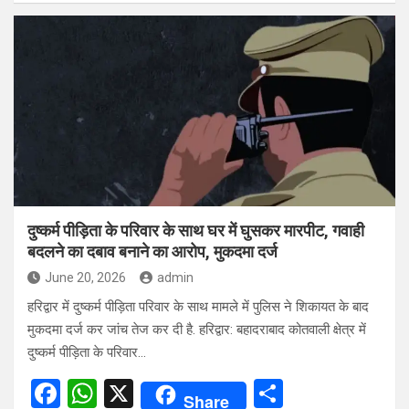
ce
at
ar
b
s
e
o
A
o
p
k
p
दुष्कर्म पीड़िता के परिवार के साथ घर में घुसकर मारपीट, गवाही
बदलने का दबाव बनाने का आरोप, मुकदमा दर्ज
June 20, 2026
admin
हरिद्वार में दुष्कर्म पीड़िता परिवार के साथ मामले में पुलिस ने शिकायत के बाद
मुकदमा दर्ज कर जांच तेज कर दी है. हरिद्वार: बहादराबाद कोतवाली क्षेत्र में
दुष्कर्म पीड़िता के परिवार…
F
W
X
S
Share