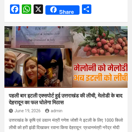
F
W
X
S
Share
a
h
h
ce
at
ar
b
s
e
o
A
o
p
k
p
पहली बार इटली एक्सपोर्ट हुई उत्तराखंड की लीची, मेलोडी के बाद
देहरादून का फल घोलेगा मिठास
June 19, 2026
admin
उत्तराखंड के कृषि एवं उद्यान मंत्री गणेश जोशी ने इटली के लिए 1000 किलो
लीची को हरी झंडी दिखाकर रवाना किया देहरादून: प्रधानमंत्री नरेंद्र मोदी