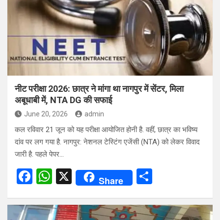
o
A
o
p
k
p
नीट परीक्षा 2026: छात्र ने मांगा था नागपुर में सेंटर, मिला
अबूधाबी में, NTA DG की सफाई
June 20, 2026
admin
कल रविवार 21 जून को यह परीक्षा आयोजित होनी है. वहीं, छात्र का भविष्य
दांव पर लग गया है. नागपुर: नेशनल टेस्टिंग एजेंसी (NTA) को लेकर विवाद
जारी है. पहले पेपर…
F
W
X
S
Share
a
h
h
ce
at
ar