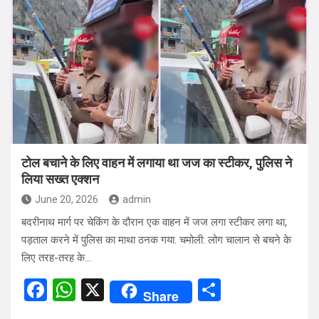
b
s
e
o
A
o
p
k
p
टोल बचाने के लिए वाहन में लगाया था जज का स्टीकर, पुलिस ने
लिया सख्त एक्शन
June 20, 2026
admin
बदरीनाथ मार्ग पर चेकिंग के दौरान एक वाहन में जज लगा स्टीकर लगा था,
पड़ताल करने में पुलिस का माथा ठनक गया. चमोली: लोग चालान से बचने के
लिए तरह-तरह के…
F
W
X
S
Share
a
h
h