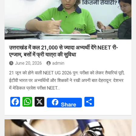
o
p
k
p
उत्तराखंड में कल 21,000 से ज्यादा अभ्यर्थी देंगे NEET री-
एग्जाम, बसों में फ्री यात्रा की सुविधा
June 20, 2026
admin
21 जून को होने वाली NEET UG 2026 पुन: परीक्षा को लेकर तैयारियां पूरी,
ईटीवी भारत पर अभ्यर्थियों और शिक्षकों ने रखी अपनी बात देहरादून: देशभर
में मेडिकल प्रवेश परीक्षा NEET…
F
W
X
S
Share
a
h
h
ce
at
ar
b
s
e