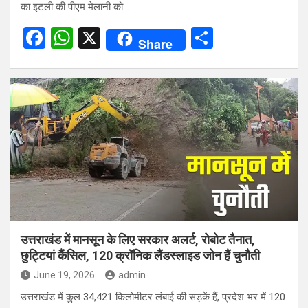
का इटली की पीएम मेलानी को…
F
W
X
S
Share
a
h
h
ce
at
ar
b
s
e
o
A
o
p
k
p
उत्तराखंड में मानसून के लिए सरकार अलर्ट, रोबोट तैनात,
छुट्टियां कैंसिल, 120 क्रॉनिक लैंडस्लाइड जोन हैं चुनौती
June 19, 2026
admin
उत्तराखंड में कुल 34,421 किलोमीटर लंबाई की सड़कें हैं, प्रदेश भर में 120