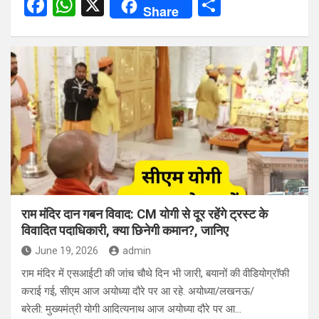
F
W
X
S
Share
a
h
h
ce
at
ar
b
s
e
o
A
o
p
k
p
राम मंदिर दान गबन विवाद: CM योगी से दूर रहेंगे ट्रस्ट के
विवादित पदाधिकारी, क्या छिनेगी कमान?, जानिए
June 19, 2026
admin
राम मंदिर में एसआईटी की जांच चौथे दिन भी जारी, बयानों की वीडियोग्रॉफी
कराई गई, सीएम आज अयोध्या दौरे पर आ रहे. अयोध्या/लखनऊ/
बरेली: मुख्यमंत्री योगी आदित्यनाथ आज अयोध्या दौरे पर आ…