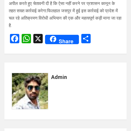
अपील करते हुए चेतावनी दी है कि ऐसा नहीं करने पर प्रशासन कानून के
तहत सख्त कार्रवाई करेगा.फिलहाल जसपुर में हुई इस कार्रवाई को प्रदेश में
चल रहे अतिक्रमण विरोधी अभियान की एक और महत्वपूर्ण कड़ी माना जा रहा
है.
F
W
X
S
Share
a
h
h
ce
at
ar
b
s
e
o
A
Admin
o
p
k
p