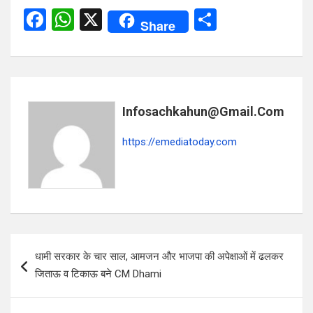
F
W
X
S
Share
a
h
h
ce
at
ar
b
s
e
o
A
Infosachkahun@gmail.com
o
p
https://emediatoday.com
k
p
Post
धामी सरकार के चार साल, आमजन और भाजपा की अपेक्षाओं में ढलकर
navigation
जिताऊ व टिकाऊ बने CM Dhami