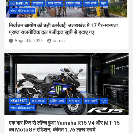
DEHARDUN
उत्तराखंड
खबर हटकर
ट्रेंडिंग खबरें
ताज़ा ख़बरें
न्यूज़
सोशल मीडिया वायरल
निर्वाचन आयोग की बड़ी कार्रवाई: उत्तराखंड में 17 गैर-मान्यता
प्राप्त राजनीतिक दल पंजीकृत सूची से हटाए गए
August 5, 2026
admin
NEWSBEAT
खबर हटकर
ट्रेंडिंग खबरें
ताज़ा ख़बर
ताज़ा ख़बरें
न्यूज़
सोशल मीडिया वायरल
एक बार फिर से लॉन्च हुआ Yamaha R15 V4 और MT-15
का MotoGP एडिशन, कीमत 1.76 लाख रुपये