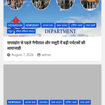
DEHARDUN
NEWSBEAT
आपका शहर
खबर हटकर
ट्रेंडिंग खबरें
ताज़ा ख़बरें
न्यूज़
सोशल मीडिया वायरल
सप्ताहांत से पहले नैनीताल और मसूरी में बढ़ी पर्यटकों की
आवाजाही
August 7, 2026
admin
NEWSBEAT
आपका शहर
उत्तराखंड
खबर हटकर
ट्रेंडिंग खबरें
ताज़ा ख़बरें