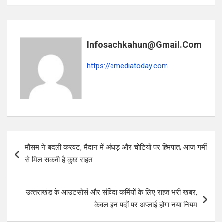
ce
at
ar
b
s
e
o
A
Infosachkahun@gmail.com
o
p
https://emediatoday.com
k
p
Post
मौसम ने बदली करवट, मैदान में अंधड़ और चोटियों पर हिमपात; आज गर्मी
navigation
से मिल सकती है कुछ राहत
उत्‍तराखंड के आउटसोर्स और संविदा कर्मियों के लिए राहत भरी खबर,
केवल इन पदों पर अप्‍लाई होगा नया नियम