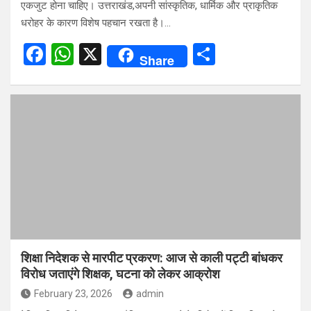
एकजुट होना चाहिए। उत्तराखंड,अपनी सांस्कृतिक, धार्मिक और प्राकृतिक
धरोहर के कारण विशेष पहचान रखता है।…
F
W
X
S
Share
a
h
h
ce
at
ar
b
s
e
o
A
o
p
k
p
शिक्षा निदेशक से मारपीट प्रकरण: आज से काली पट्टी बांधकर
विरोध जताएंगे शिक्षक, घटना को लेकर आक्रोश
February 23, 2026
admin