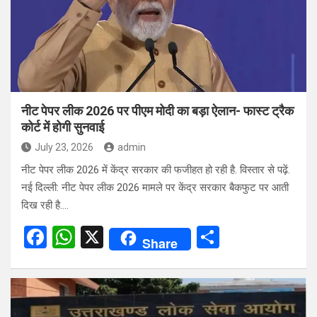
o
p
k
p
नीट पेपर लीक 2026 पर पीएम मोदी का बड़ा ऐलान- फास्ट ट्रैक
कोर्ट में होगी सुनवाई
July 23, 2026
admin
नीट पेपर लीक 2026 में केंद्र सरकार की फजीहत हो रही है. विस्तार से पढ़ें.
नई दिल्ली: नीट पेपर लीक 2026 मामले पर केंद्र सरकार बैकफुट पर आती
दिख रही है.…
F
W
X
S
Share
a
h
h
ce
at
ar
b
s
e