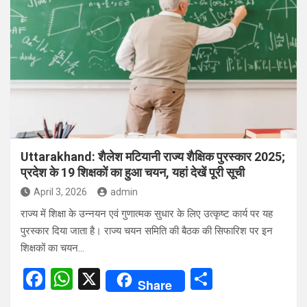
b
s
e
o
A
o
p
k
p
Uttarakhand: शैलेश मटियानी राज्य शैक्षिक पुरस्कार 2025;
प्रदेश के 19 शिक्षकों का हुआ चयन, यहां देखें पूरी सूची
April 3, 2026
admin
राज्य में शिक्षा के उन्नयन एवं गुणात्मक सुधार के लिए उत्कृष्ट कार्य पर यह
पुरस्कार दिया जाता है। राज्य चयन समिति की बैठक की सिफारिश पर इन
शिक्षकों का चयन…
F
W
X
S
Share
a
h
h