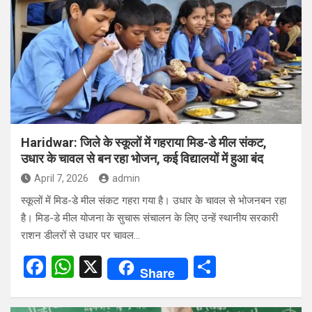
b
s
e
o
A
o
p
k
p
Haridwar: जिले के स्कूलों में गहराया मिड-डे मील संकट,
उधार के चावल से बन रहा भोजन, कई विद्यालयों में हुआ बंद
April 7, 2026
admin
स्कूलों में मिड-डे मील संकट गहरा गया है। उधार के चावल से भोजनबन रहा
है। मिड-डे मील योजना के सुचारू संचालन के लिए उन्हें स्थानीय सरकारी
राशन डीलरों से उधार पर चावल…
F
W
X
S
Share
a
h
h
ce
at
ar