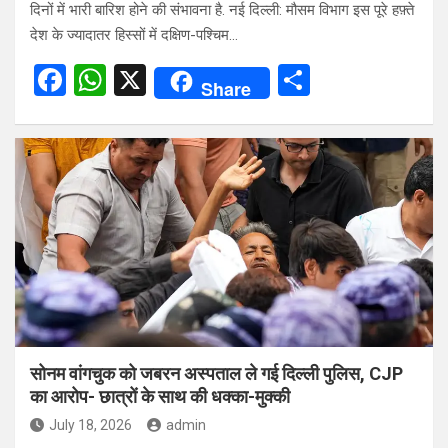
दिनों में भारी बारिश होने की संभावना है. नई दिल्ली: मौसम विभाग इस पूरे हफ़्ते
देश के ज्यादातर हिस्सों में दक्षिण-पश्चिम…
F
W
X
S
Share
a
h
h
ce
at
ar
b
s
e
o
A
o
p
k
p
सोनम वांगचुक को जबरन अस्पताल ले गई दिल्ली पुलिस, CJP
का आरोप- छात्रों के साथ की धक्का-मुक्की
July 18, 2026
admin