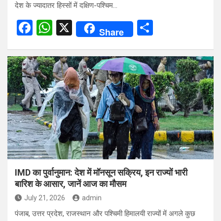
देश के ज्यादातर हिस्सों में दक्षिण-पश्चिम…
F
W
X
S
Share
a
h
h
ce
at
ar
b
s
e
o
A
o
p
k
p
IMD का पुर्वानुमान: देश में मॉनसून सक्रिय, इन राज्यों भारी
बारिश के आसार, जानें आज का मौसम
July 21, 2026
admin
पंजाब, उत्तर प्रदेश, राजस्थान और पश्चिमी हिमालयी राज्यों में अगले कुछ