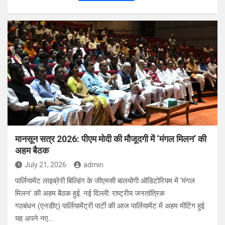
a
h
h
ce
at
ar
b
s
e
o
A
o
p
k
p
मानसून सत्र 2026: पीएम मोदी की मौजूदगी में ‘मंगल मिलन’ की
अहम बैठक
July 21, 2026
admin
पार्लियामेंट लाइब्रेरी बिल्डिंग के जीएमसी बालयोगी ऑडिटोरियम में ‘मंगल
मिलन’ की अहम बैठक हुई. नई दिल्ली: राष्ट्रीय जनतांत्रिक
गठबंधन (एनडीए) पार्लियामेंट्री पार्टी की आज पार्लियामेंट में अहम मीटिंग हुई.
यह अपने नए…