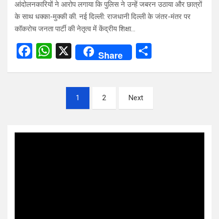
आंदोलनकारियों ने आरोप लगाया कि पुलिस ने उन्हें जबरन उठाया और छात्रों
के साथ धक्का-मुक्की की. नई दिल्ली: राजधानी दिल्ली के जंतर-मंतर पर
कॉकरोच जनता पार्टी की नेतृत्व में केंद्रीय शिक्षा…
F
W
X
S
Share
a
h
h
ce
at
ar
Posts
b
s
e
1
2
Next
pagination
o
A
o
p
Video
k
p
Player