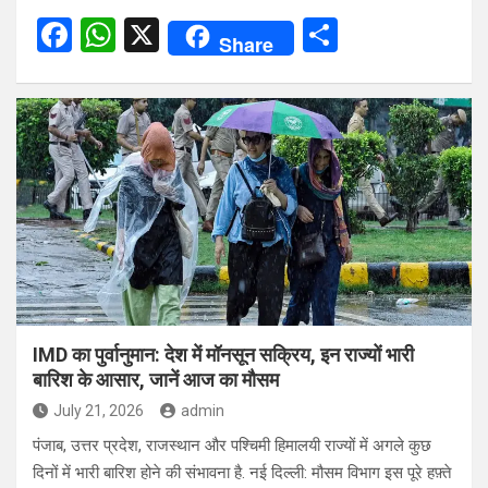
F
W
X
S
Share
a
h
h
ce
at
ar
b
s
e
o
A
o
p
k
p
IMD का पुर्वानुमान: देश में मॉनसून सक्रिय, इन राज्यों भारी
बारिश के आसार, जानें आज का मौसम
July 21, 2026
admin
पंजाब, उत्तर प्रदेश, राजस्थान और पश्चिमी हिमालयी राज्यों में अगले कुछ
दिनों में भारी बारिश होने की संभावना है. नई दिल्ली: मौसम विभाग इस पूरे हफ़्ते