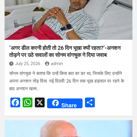
o
p
k
p
‘अगर डील करनी होती तो 26 दिन भूखा क्यों रहता?’-अनशन
तोड़ने पर उठे सवालों का सोनम वांगचुक ने दिया जवाब
July 25, 2026
admin
सोनम वांगचुक ने बताया कि उन्हें किस बात का डर था, जिसके लिए उन्होंने
अपना अनशन तोड़ दिया. नई दिल्ली: 26 दिन तक भूख हड़ताल पर रहने के
बाद अनशन खत्म…
F
W
X
S
Share
a
h
h
ce
at
ar
b
s
e