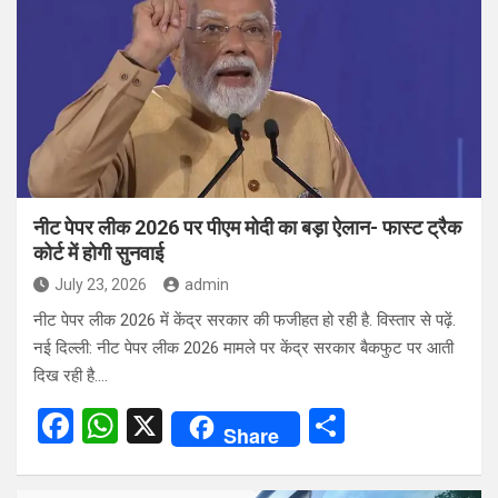
b
s
e
o
A
o
p
k
p
नीट पेपर लीक 2026 पर पीएम मोदी का बड़ा ऐलान- फास्ट ट्रैक
कोर्ट में होगी सुनवाई
July 23, 2026
admin
नीट पेपर लीक 2026 में केंद्र सरकार की फजीहत हो रही है. विस्तार से पढ़ें.
नई दिल्ली: नीट पेपर लीक 2026 मामले पर केंद्र सरकार बैकफुट पर आती
दिख रही है.…
F
W
X
S
Share
a
h
h
ce
at
ar