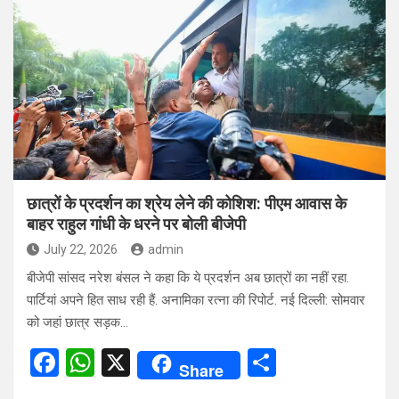
b
s
e
o
A
o
p
k
p
छात्रों के प्रदर्शन का श्रेय लेने की कोशिश: पीएम आवास के
बाहर राहुल गांधी के धरने पर बोली बीजेपी
July 22, 2026
admin
बीजेपी सांसद नरेश बंसल ने कहा कि ये प्रदर्शन अब छात्रों का नहीं रहा.
पार्टियां अपने हित साध रही हैं. अनामिका रत्ना की रिपोर्ट. नई दिल्ली: सोमवार
को जहां छात्र सड़क…
F
W
X
S
Share
a
h
h