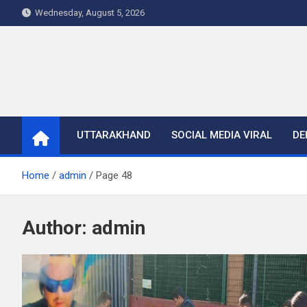
Skip
Wednesday, August 5, 2026
to
content
UTTARAKHAND
SOCIAL MEDIA VIRAL
DE
Home
admin
Page 48
Author:
admin