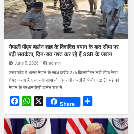
नेपाली पीएम बालेन शाह के विवादित बयान के बाद सीमा पर
बढ़ी सतर्कता, दिन-रात गश्त कर रहे हैं SSB के जवान
June 5, 2026
admin
उत्तराखंड में भारत नेपाल के साथ करीब 275 किलोमीटर लंबी सीमा रेखा
शेयर करता है, एसएसबी सीमा की निगरानी करती है पिथौरागढ़: 31 मई को
नेपाल के प्रधानमंत्री बालेन शाह ने…
F
W
X
S
Share
a
h
h
ce
at
ar
b
s
e