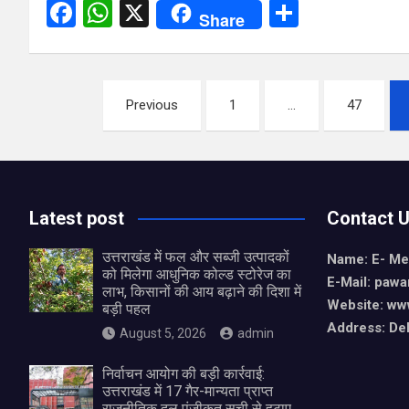
F
W
X
S
Share
a
h
h
ce
at
ar
Posts
b
s
e
Previous
1
…
47
o
A
pagination
o
p
k
p
Latest post
Contact 
उत्तराखंड में फल और सब्जी उत्पादकों
Name: E- Me
को मिलेगा आधुनिक कोल्ड स्टोरेज का
E-Mail:
pawa
लाभ, किसानों की आय बढ़ाने की दिशा में
Website: ww
बड़ी पहल
Address: De
August 5, 2026
admin
निर्वाचन आयोग की बड़ी कार्रवाई:
उत्तराखंड में 17 गैर-मान्यता प्राप्त
राजनीतिक दल पंजीकृत सूची से हटाए