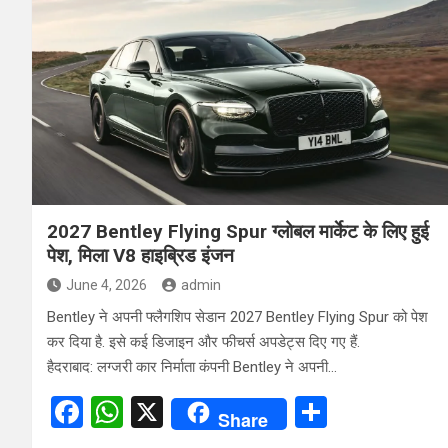
ce
at
ar
b
s
e
o
A
o
p
k
p
2027 Bentley Flying Spur ग्लोबल मार्केट के लिए हुई
पेश, मिला V8 हाइब्रिड इंजन
June 4, 2026
admin
Bentley ने अपनी फ्लैगशिप सेडान 2027 Bentley Flying Spur को पेश
कर दिया है. इसे कई डिजाइन और फीचर्स अपडेट्स दिए गए हैं.
हैदराबाद: लग्जरी कार निर्माता कंपनी Bentley ने अपनी…
F
W
X
S
Share
a
h
h