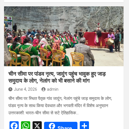
ce
at
ar
b
s
e
o
A
o
p
k
p
चीन सीमा पर पांडव नृत्य, जादुंग पहुंच भावुक हुए जाड़
समुदाय के लोग, नेलांग को भी बसाने की मांग
June 4, 2026
admin
चीन सीमा पर स्थित पैतृक गांव जादुंग, नेलांग पहुंचे जाड़ समुदाय के लोग,
पांडव नृत्य के साथ किया देवथात और भगवती मंदिर में विशेष अनुष्ठान
उत्तरकाशी: भारत-चीन सीमा से सटे ऐतिहासिक…
F
W
X
S
Share