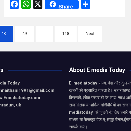
F
W
X
S
Share
a
h
h
ce
at
ar
b
s
e
48
49
…
118
Next
o
A
o
p
k
p
Us
About E media Today
dia Today
E-mediatoday
राज्य, देश और दुनिया
nnaithani1991@gmail.com
खबरों को प्रसारित करता है। उत्तराखण्ड 
w.Emediatoday.com
विरासतों, लोक परंपराओ के साथ-साथ आर
hradun, uk
राजनीतिक व धार्मिक गतिविधियों का सजग
mediatoday
से जुड़ने के लिए हमारे 
माध्यम या फेसबुक पेज,यू-ट्यूब चैनल,इंस्
सम्पर्क करे।