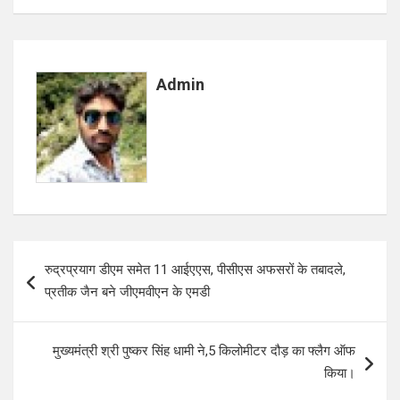
ce
at
ar
b
s
e
o
A
Admin
o
p
k
p
Post
रुद्रप्रयाग डीएम समेत 11 आईएएस, पीसीएस अफसरों के तबादले,
navigation
प्रतीक जैन बने जीएमवीएन के एमडी
मुख्यमंत्री श्री पुष्कर सिंह धामी ने,5 किलोमीटर दौड़ का फ्लैग ऑफ
किया।