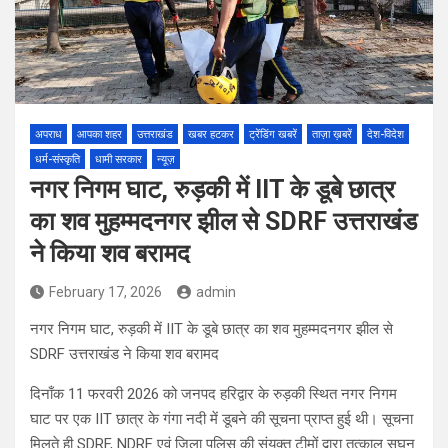
अपराध
आपका शहर
उत्तराखंड
खबर हटकर
ट्रेंडिंग खबरें
ताज़ा ख़बरें
देश-विदेश
धर्म-संस्कृति
धामी सरकार
न्यूज़
नगर निगम घाट, रुड़की में IIT के डूबे छात्र
का शव मुहम्मदनगर झील से SDRF उत्तराखंड
ने किया शव बरामद
February 17, 2026
admin
नगर निगम घाट, रुड़की में IIT के डूबे छात्र का शव मुहम्मदनगर झील से
SDRF उत्तराखंड ने किया शव बरामद
दिनाँक 11 फरवरी 2026 को जनपद हरिद्वार के रुड़की स्थित नगर निगम
घाट पर एक IIT छात्र के गंगा नदी में डूबने की सूचना प्राप्त हुई थी। सूचना
मिलते ही SDRF, NDRF एवं जिला पुलिस की संयुक्त टीमों द्वारा तत्काल सघन