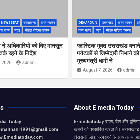
NEWSBEAT
उत्तराखण्ड
खबर हटकर
DEHARDUN
उत्तराखंड
खबर हटकर
ट्र
ज़ा ख़बर
न्यूज़
सोशल मीडिया वायरल
ताज़ा ख़बर
न्यूज़
सोशल मीडिया वायरल
 ने अधिकारियों को दिए मानसून
प्लास्टिक मुक्त उत्तराखंड बना
्क रहने के निर्देश
पर्यटकों से जिम्मेदारी निभाने क
मुख्यमंत्री धामी ने
, 2026
admin
August 7, 2026
admin
Us
About E media Today
dia Today
E-mediatoday
राज्य, देश और दुनिया
nnaithani1991@gmail.com
खबरों को प्रसारित करता है। उत्तराखण्ड 
w.Emediatoday.com
विरासतों, लोक परंपराओ के साथ-साथ आर