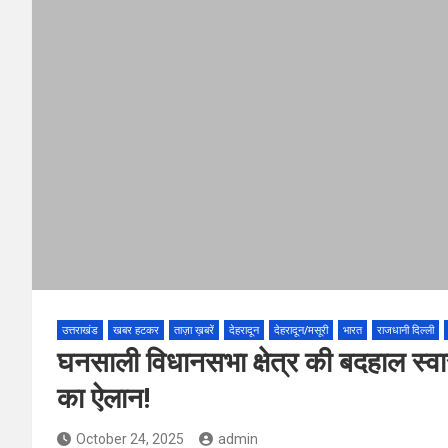
उत्तराखंड
खबर हटकर
ताज़ा ख़बरें
देहरादून
देहरादून/मसूरी
भारत
राजधानी दिल्ली
घनसाली विधानसभा क्षेत्र की बदहाल स्वा
का ऐलान!
October 24, 2025
admin