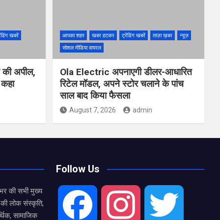
ेंडिंग खबरें
आपका शहर
खबर हटकर
ट्रेंडिंग खबरें
ताज़ा ख़बर
न्यूज़
सोशल मीडिया वायरल
ने की अपील,
Ola Electric अपनाएगी डीलर-आधारित
ो कहा
रिटेल मॉडल, अपने स्टोर चलाने के पांच
साल बाद किया फैसला
August 7, 2026
admin
Follow Us
भर की सभी मुख्य
की लोक संस्कृति,
F
I
T
्थिक, सामाजिक